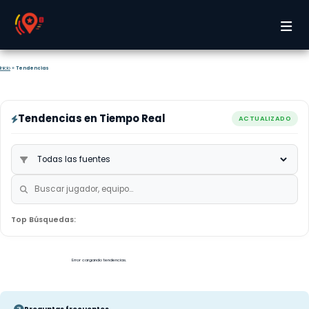
»
Inicio
Tendencias
Tendencias en Tiempo Real
ACTUALIZADO
Locales
Parques
Iglesias
Estadios
Top Búsquedas:
Discos
Error cargando tendencias.
Apuestas Perú
Bares
Apuestas Chile