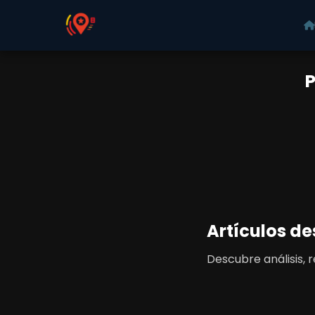
P
Artículos d
Descubre análisis,