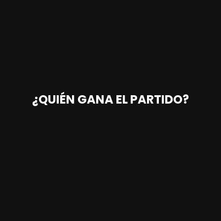
¿QUIÉN GANA EL PARTIDO?